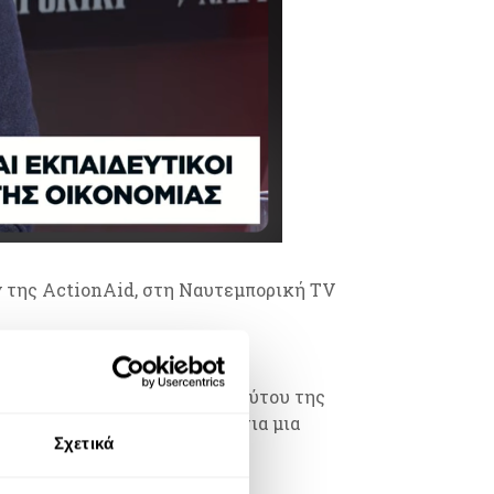
της ActionAid, στη Ναυτεμπορική TV
 European Alliance for Financial
ε την υποστήριξη του Ινστιτούτου της
ημιουργούν ισχυρά θεμέλια για μια
Σχετικά