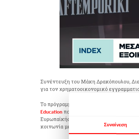
Συνέντευξη του Μάκη Δρακόπουλου, Δι
για τον χρηματοοικονομικό εγγραμματισ
«Αλφαβητάρι Οικονομικών
Το πρόγραμμα
Education
που υλοποιείται από την Actio
Ευρωπαϊκής Τράπεζας Επενδύσεων (EIB I
Συναίνεση
κοινωνία με μεγαλύτερη συνοχή και ουσι