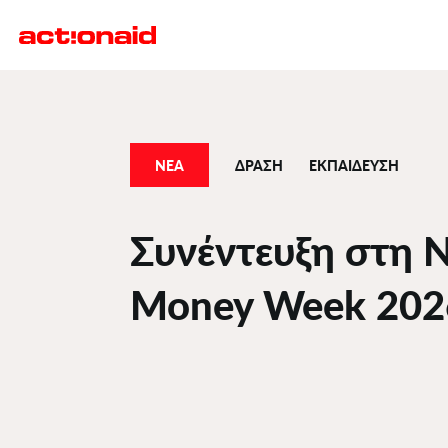
Παράκαμψη
προς
το
κυρίως
περιεχόμενο
ΝΕΑ
ΔΡΑΣΗ
ΕΚΠΑΙΔΕΥΣΗ
Συνέντευξη στη Ν
Money Week 202