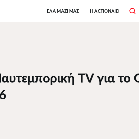
Κεντρική
πλοήγηση
ΕΛΑ ΜΑΖΙ ΜΑΣ
Η ACTIONAID
αυτεμπορική TV για το G
6