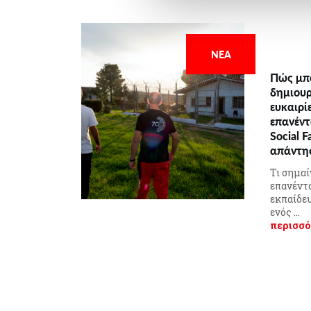
ΝΕΑ
Πώς μπο
δημιουρ
ευκαιρί
επανέντ
Social F
απάντη
Τι σημαί
επανέντ
εκπαίδευ
ενός ...
περισσό