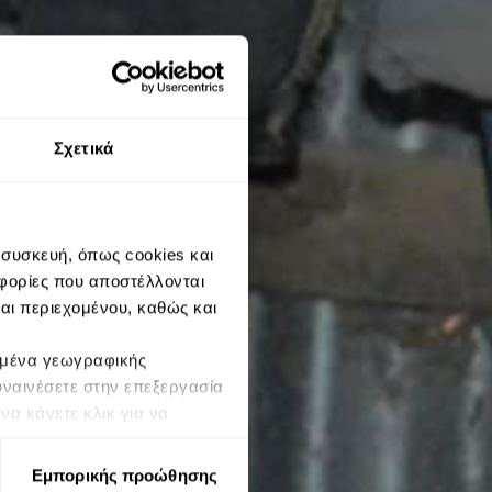
Σχετικά
 συσκευή, όπως cookies και
φορίες που αποστέλλονται
και περιεχομένου, καθώς και
δομένα γεωγραφικής
υναινέσετε στην επεξεργασία
α κάνετε κλικ για να
να αλλάξετε τις προτιμήσεις
ένων ενδέχεται να μην
Εμπορικής προώθησης
 Οι προτιμήσεις σας θα