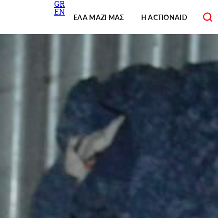
GR
Κεντρική
EN
πλοήγηση
ΕΛΑ ΜΑΖΙ ΜΑΣ
Η ACTIONAID