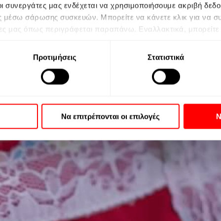
ει
ι οι συνεργάτες μας ενδέχεται να χρησιμοποιήσουμε ακριβή δε
ς μέσω σάρωσης συσκευών. Μπορείτε να κάνετε κλικ για να σ
ες μας όπως περιγράφεται παραπάνω. Εναλλακτικά, μπορείτε ν
 να αποκτήσετε πρόσβαση σε πιο λεπτομερείς πληροφορίες και 
ετε υπόψη ότι κάποια επεξεργασία των προσωπικών σας δεδομ
Προτιμήσεις
Στατιστικά
 αλλά έχετε το δικαίωμα να αρνηθείτε αυτήν την επεξεργασία.
ιστότοπο. Μπορείτε πάντα να αλλάξετε τις προτιμήσεις σας επ
την πολιτική απορρήτου μας.
πορείτε να βρείτε στην
Πολιτική Cookies
και στην
Πολιτική 
Να επιτρέπονται οι επιλογές
Ν