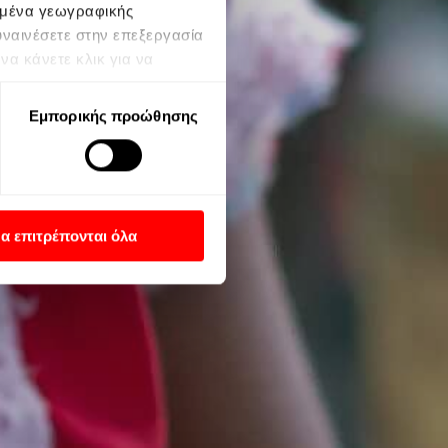
δομένα γεωγραφικής
υναινέσετε στην επεξεργασία
α κάνετε κλικ για να
να αλλάξετε τις προτιμήσεις
ένων ενδέχεται να μην
Εμπορικής προώθησης
 Οι προτιμήσεις σας θα
ιστρέφοντας σε αυτόν τον
Απορρήτου της Google
α επιτρέπονται όλα