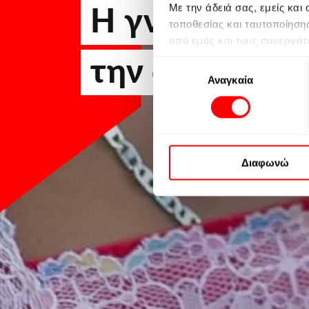
Η γνώση φέρν
Με την άδειά σας, εμείς κα
τοποθεσίας και ταυτοποίηση
από εμάς και τους συνεργάτ
την αλλαγή
αρνηθείτε να συναινέσετε ή
Επιλογή
σας πριν συναινέσετε. Λάβ
Αναγκαία
συγκατάθεσης
απαιτεί τη συγκατάθεσή σας,
ισχύουν μόνο για αυτόν τον 
ιστότοπο ή επισκεπτόμενοι 
Περισσοτερες πληροφορίες μ
Διαφωνώ