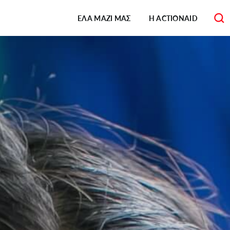
Κεντρική
πλοήγηση
ΕΛΑ ΜΑΖΙ ΜΑΣ
Η ACTIONAID