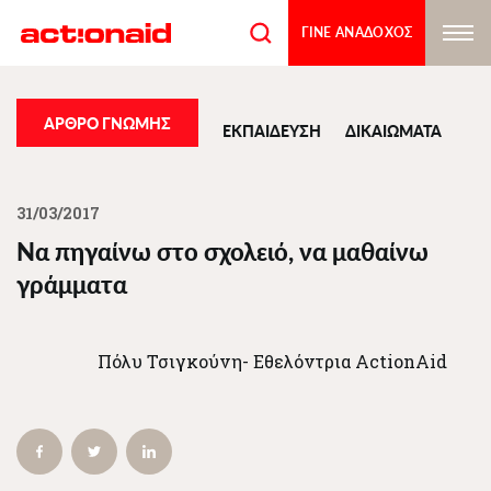
Παράκαμψη
προς
ΓΙΝΕ ΑΝΑΔΟΧΟΣ
το
κυρίως
περιεχόμενο
ΑΡΘΡΟ ΓΝΩΜΗΣ
ΕΚΠΑΙΔΕΥΣΗ
ΔΙΚΑΙΩΜΑΤΑ
31/03/2017
Να πηγαίνω στο σχολειό, να μαθαίνω
γράμματα
Πόλυ Τσιγκούνη- Εθελόντρια ΑctionAid