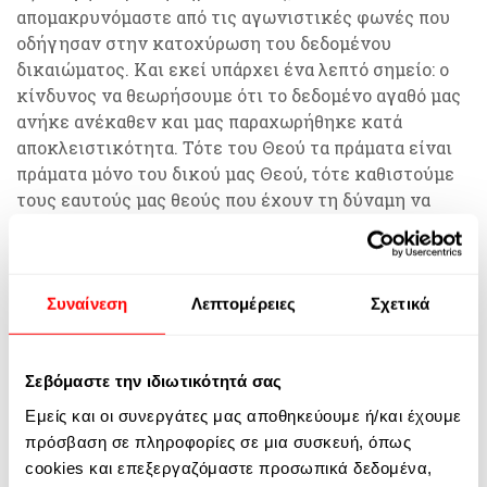
απομακρυνόμαστε από τις αγωνιστικές φωνές που
οδήγησαν στην κατοχύρωση του δεδομένου
δικαιώματος. Και εκεί υπάρχει ένα λεπτό σημείο: ο
κίνδυνος να θεωρήσουμε ότι το δεδομένο αγαθό μας
ανήκε ανέκαθεν και μας παραχωρήθηκε κατά
αποκλειστικότητα. Τότε του Θεού τα πράματα είναι
πράματα μόνο του δικού μας Θεού, τότε καθιστούμε
τους εαυτούς μας θεούς που έχουν τη δύναμη να
αποφασίζουν για τις τύχες των λιγότερο
ευνοημένων, λησμονώντας ότι τα δικαιώματα δεν τα
παραχωρούμε εμείς κατ’ επιλογή ή από
φιλευσπλαχνία, αλλά είναι επιβεβλημένα θεσμικά σε
Συναίνεση
Λεπτομέρειες
Σχετικά
κοινωνίες που θέλουν να αποκαλούνται
πολιτισμένες κι ελεύθερες· σε κοινωνίες που έχουν
δεχτεί και έχουν διαμορφωθεί με τις ευεργετικές
Σεβόμαστε την ιδιωτικότητά σας
επιδράσεις της εκπαίδευσης.
Εμείς και οι συνεργάτες μας αποθηκεύουμε ή/και έχουμε
πρόσβαση σε πληροφορίες σε μια συσκευή, όπως
Υπολογίζεται ότι 58 εκατομμύρια παιδιά και 63
cookies και επεξεργαζόμαστε προσωπικά δεδομένα,