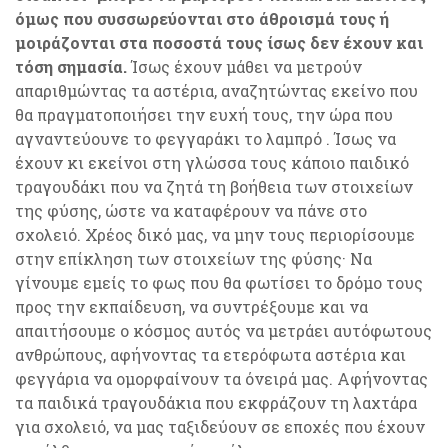
όμως που συσσωρεύονται στο άθροισμά τους ή
μοιράζονται στα ποσοστά τους ίσως δεν έχουν και
τόση σημασία.
Ίσως έχουν μάθει να μετρούν
απαριθμώντας τα αστέρια, αναζητώντας εκείνο που
θα πραγματοποιήσει την ευχή τους, την ώρα που
αγναντεύουνε το φεγγαράκι το λαμπρό . Ίσως να
έχουν κι εκείνοι στη γλώσσα τους κάποιο παιδικό
τραγουδάκι που να ζητά τη βοήθεια των στοιχείων
της φύσης, ώστε να καταφέρουν να πάνε στο
σχολειό. Χρέος δικό μας, να μην τους περιορίσουμε
στην επίκληση των στοιχείων της φύσης· Να
γίνουμε εμείς το φως που θα φωτίσει το δρόμο τους
προς την εκπαίδευση, να συντρέξουμε και να
απαιτήσουμε ο κόσμος αυτός να μετράει αυτόφωτους
ανθρώπους, αφήνοντας τα ετερόφωτα αστέρια και
φεγγάρια να ομορφαίνουν τα όνειρά μας. Αφήνοντας
τα παιδικά τραγουδάκια που εκφράζουν τη λαχτάρα
για σχολειό, να μας ταξιδεύουν σε εποχές που έχουν