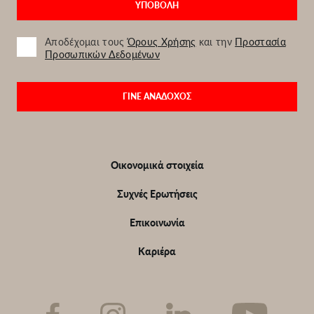
Αποδέχομαι τους
Όρους Χρήσης
και την
Προστασία
Προσωπικών Δεδομένων
ΓΙΝΕ ΑΝΑΔΟΧΟΣ
Υποσέλιδο
Οικονομικά στοιχεία
Συχνές Ερωτήσεις
Επικοινωνία
Καριέρα