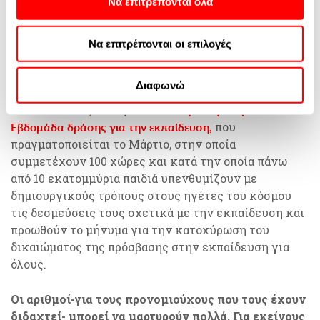
Να επιτρέπονται όλα
σχεδιάζει καινοτόμα εκπαιδευτικά προγράμματα, που
πάντα να αλλάξετε τις προτιμήσεις σας επιστρέφοντας
υλοποιούνται στα ελληνικά σχολεία, ενώ υποδέχεται
σε αυτόν τον ιστότοπο ή επισκεπτόμενοι την πολιτική
κάθε χρόνο στο εκπαιδευτικό κέντρο περισσότερα
Να επιτρέπονται οι επιλογές
απορρήτου μας.
από 150 σχολεία και 5000 παιδιά με προγράμματα που
Περισσοτερες πληροφορίες μπορείτε να βρείτε στην
συστήνουν στους μαθητές τον αναπτυσσόμενο
Πολιτική Cookies
και στην
Πολιτική Απορρήτου της
Διαφωνώ
κόσμο και καλλιεργούν την αλληλεγγύη. Από το
Google
την Παγκόσμια
2004 συντονίζει στην Ελλάδα
Εβδομάδα δράσης για την εκπαίδευση,
που
πραγματοποιείται το Μάρτιο, στην οποία
συμμετέχουν 100 χώρες και κατά την οποία πάνω
από 10 εκατομμύρια παιδιά υπενθυμίζουν με
δημιουργικούς τρόπους στους ηγέτες του κόσμου
τις δεσμεύσεις τους σχετικά με την εκπαίδευση και
προωθούν το μήνυμα για την κατοχύρωση του
δικαιώματος της πρόσβασης στην εκπαίδευση για
όλους.
Οι αριθμοί-για τους προνομιούχους που τους έχουν
διδαχτεί- μπορεί να μαρτυρούν πολλά. Για εκείνους