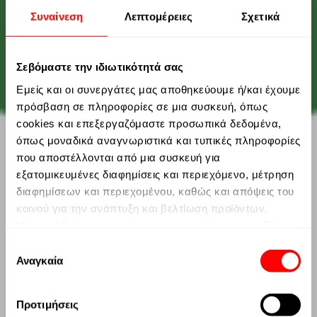
Συναίνεση
Λεπτομέρειες
Σχετικά
Σεβόμαστε την ιδιωτικότητά σας
Εμείς και οι συνεργάτες μας αποθηκεύουμε ή/και έχουμε
πρόσβαση σε πληροφορίες σε μια συσκευή, όπως
cookies και επεξεργαζόμαστε προσωπικά δεδομένα,
όπως μοναδικά αναγνωριστικά και τυπικές πληροφορίες
που αποστέλλονται από μια συσκευή για
εξατομικευμένες διαφημίσεις και περιεχόμενο, μέτρηση
διαφημίσεων και περιεχομένου, καθώς και απόψεις του
κοινού για την ανάπτυξη και βελτίωση προϊόντων.
Με την άδειά σας, εμείς και οι συνεργάτες μας ενδέχεται
να χρησιμοποιήσουμε ακριβή δεδομένα γεωγραφικής
Επιλογή
τοποθεσίας και ταυτοποίησης μέσω σάρωσης
Αναγκαία
συγκατάθεσης
συσκευών. Μπορείτε να κάνετε κλικ για να συναινέσετε
στην επεξεργασία από εμάς και τους συνεργάτες μας
Προτιμήσεις
όπως περιγράφεται παραπάνω. Εναλλακτικά, μπορείτε