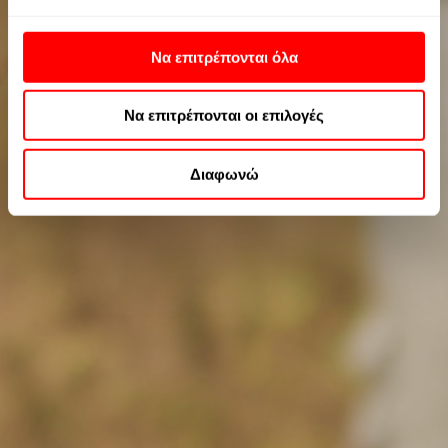
αρνηθείτε αυτήν την επεξεργασία. Οι προτιμήσεις σας
θα ισχύουν μόνο για αυτόν τον ιστότοπο. Μπορείτε
Να επιτρέπονται όλα
πάντα να αλλάξετε τις προτιμήσεις σας επιστρέφοντας
σε αυτόν τον ιστότοπο ή επισκεπτόμενοι την πολιτική
Να επιτρέπονται οι επιλογές
απορρήτου μας.
Περισσοτερες πληροφορίες μπορείτε να βρείτε στην
Πολιτική Cookies
και στην
Πολιτική Απορρήτου της
Διαφωνώ
Google