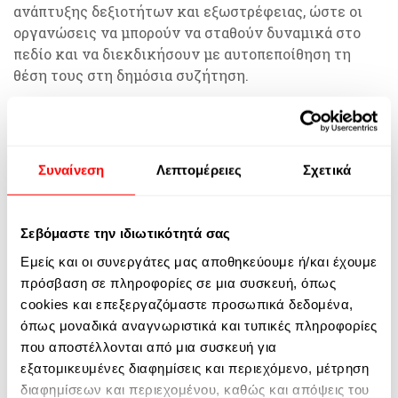
ανάπτυξης δεξιοτήτων και εξωστρέφειας, ώστε οι
οργανώσεις να μπορούν να σταθούν δυναμικά στο
πεδίο και να διεκδικήσουν με αυτοπεποίθηση τη
θέση τους στη δημόσια συζήτηση.
Η αρχή έγινε. Μια αρχή γεμάτη δύναμη, έμπνευση
και προοπτική. Γιατί όταν οι φωνές ενώνονται, η
αλλαγή γίνεται πραγματικότητα.
Συναίνεση
Λεπτομέρειες
Σχετικά
To πρόγραμμα
POWER
υλοποιείται υπό τον
συντονισμό της We World (WW), σε σύμπραξη με
Σεβόμαστε την ιδιωτικότητά σας
την
ΑctionAid
και την
Asociación Bienestar y
Εμείς και οι συνεργάτες μας αποθηκεύουμε ή/και έχουμε
Desarrollo (ΑBD
) στο πλαίσιο του έργου “POWER –
πρόσβαση σε πληροφορίες σε μια συσκευή, όπως
Promoting Organisations' empoWErment to
cookies και επεξεργαζόμαστε προσωπικά δεδομένα,
guarantee women’s human Rights and stop gender
όπως μοναδικά αναγνωριστικά και τυπικές πληροφορίες
violence”, το οποίο συγχρηματοδοτείται από την ΕΕ,
που αποστέλλονται από μια συσκευή για
και συγκεκριμένα στο πλαίσιο του προγράμματος
εξατομικευμένες διαφημίσεις και περιεχόμενο, μέτρηση
«Πολίτες, Ισότητα, Δικαιώματα και Αξίες» - Citizens,
διαφημίσεων και περιεχομένου, καθώς και απόψεις του
Equality, Rights and Values Programme (CERV –