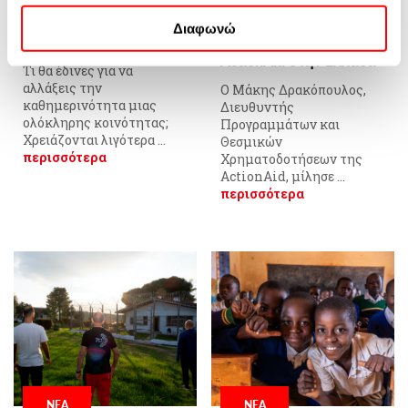
αλλάξεις την
στον Alpha 98.9: Το έργο
καθημερινότητα μιας
και το κοινωνικό
Πολιτική Cookies
και στην
Πολιτική Απορρήτου της
Διαφωνώ
ολόκληρης κοινότητας;
αποτύπωμα της
Google
ActionAid στην Ελλάδα
Τι θα έδινες για να
αλλάξεις την
Ο Μάκης Δρακόπουλος,
καθημερινότητα μιας
Διευθυντής
ολόκληρης κοινότητας;
Προγραμμάτων και
Χρειάζονται λιγότερα ...
Θεσμικών
περισσότερα
Χρηματοδοτήσεων της
ActionAid, μίλησε ...
περισσότερα
ΝΕΑ
ΝΕΑ