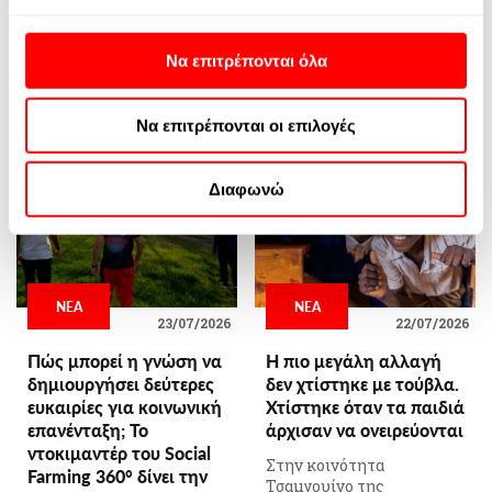
περισσότερα
Χρηματοδοτήσεων της
αρνηθείτε αυτήν την επεξεργασία. Οι προτιμήσεις σας
ActionAid, μίλησε ...
θα ισχύουν μόνο για αυτόν τον ιστότοπο. Μπορείτε
περισσότερα
Να επιτρέπονται όλα
πάντα να αλλάξετε τις προτιμήσεις σας επιστρέφοντας
σε αυτόν τον ιστότοπο ή επισκεπτόμενοι την πολιτική
Να επιτρέπονται οι επιλογές
απορρήτου μας.
Περισσοτερες πληροφορίες μπορείτε να βρείτε στην
Πολιτική Cookies
και στην
Πολιτική Απορρήτου της
Διαφωνώ
Google
ΝΕΑ
ΝΕΑ
23/07/2026
22/07/2026
Πώς μπορεί η γνώση να
Η πιο μεγάλη αλλαγή
δημιουργήσει δεύτερες
δεν χτίστηκε με τούβλα.
ευκαιρίες για κοινωνική
Χτίστηκε όταν τα παιδιά
επανένταξη; Το
άρχισαν να ονειρεύονται
ντοκιμαντέρ του Social
Στην κοινότητα
Farming 360° δίνει την
Τσαμγουίνο της