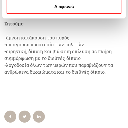
όλους τους πολίτες που επηρεάζονται από αυτήν την
Πολιτική Cookies
και στην
Πολιτική Απορρήτου της
Διαφωνώ
κρίση.
Google
Ζητούμε
:
-άμεση κατάπαυση του πυρός
-επείγουσα προστασία των πολιτών
-ειρηνική, δίκαιη και βιώσιμη επίλυση σε πλήρη
συμμόρφωση με το διεθνές δίκαιο
-λογοδοσία όλων των μερών που παραβιάζουν τα
ανθρώπινα δικαιώματα και το διεθνές δίκαιο.