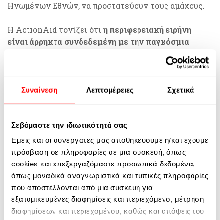
Ηνωμένων Εθνών, να προστατεύουν τους αμάχους.
Η ActionAid τονίζει ότι
η περιφερειακή ειρήνη
είναι άρρηκτα συνδεδεμένη με την παγκόσμια
ειρήνη
και βασίζεται στην λογοδοσία για τις
παραβιάσεις των ανθρωπίνων δικαιωμάτων και του
διεθνούς δικαίου από όλα τα μέρη. Σε ένα ήδη
ασταθές διεθνές σύστημα,
η νέα σύγκρουση στην
Συναίνεση
Λεπτομέρειες
Σχετικά
αραβική περιοχή θα έχει εκτεταμένες οικονομικές,
πολιτικές
και
κοινωνικές συνέπειες
σε όλο τον
κόσμο.
Σεβόμαστε την ιδιωτικότητά σας
Εμείς και οι συνεργάτες μας αποθηκεύουμε ή/και έχουμε
Το γενικότερο πλαίσιο
πρόσβαση σε πληροφορίες σε μια συσκευή, όπως
cookies και επεξεργαζόμαστε προσωπικά δεδομένα,
Αυτή η κλιμάκωση συμβαίνει καθώς η παγκόσμια
όπως μοναδικά αναγνωριστικά και τυπικές πληροφορίες
επισιτιστική ανασφάλεια φτάνει σε ανησυχητικά
που αποστέλλονται από μια συσκευή για
επίπεδα, με τις συγκρούσεις να αποτελούν την
εξατομικευμένες διαφημίσεις και περιεχόμενο, μέτρηση
πλειονότητα για τις κρίσεις πείνας σε όλον τον
διαφημίσεων και περιεχομένου, καθώς και απόψεις του
κόσμο.