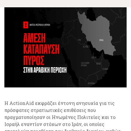
Η ActionAid εκφράζει έντονη ανησυχία για τις
πρόσφατες στρατιωτικές επιθέσεις που
πραγματοποίησαν οι Ηνωμένες Πολιτείες και το
Ισραήλ εναντίον στόχων στο Ιράν, οι οποίες