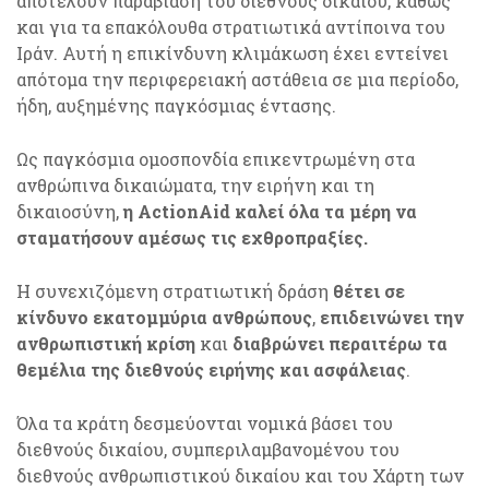
αποτελούν παραβίαση του διεθνούς δικαίου, καθώς
και για τα επακόλουθα στρατιωτικά αντίποινα του
Ιράν. Αυτή η επικίνδυνη κλιμάκωση έχει εντείνει
απότομα την περιφερειακή αστάθεια σε μια περίοδο,
ήδη, αυξημένης παγκόσμιας έντασης.
Ως παγκόσμια ομοσπονδία επικεντρωμένη στα
ανθρώπινα δικαιώματα, την ειρήνη και τη
δικαιοσύνη,
η ActionAid καλεί όλα τα μέρη να
σταματήσουν αμέσως τις εχθροπραξίες.
Η συνεχιζόμενη στρατιωτική δράση
θέτει σε
κίνδυνο εκατομμύρια ανθρώπους
,
επιδεινώνει την
ανθρωπιστική κρίση
και
διαβρώνει περαιτέρω τα
θεμέλια της διεθνούς ειρήνης και ασφάλειας
.
Όλα τα κράτη δεσμεύονται νομικά βάσει του
διεθνούς δικαίου, συμπεριλαμβανομένου του
διεθνούς ανθρωπιστικού δικαίου και του Χάρτη των