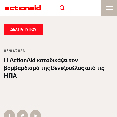
Skip
to
main
content
ΔΕΛΤΙΑ ΤΥΠΟΥ
05/01/2026
Η ActionAid καταδικάζει τον
βομβαρδισμό της Βενεζουέλας από τις
ΗΠΑ