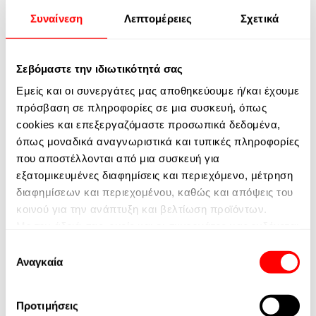
Συναίνεση
Λεπτομέρειες
Σχετικά
Σεβόμαστε την ιδιωτικότητά σας
Εμείς και οι συνεργάτες μας αποθηκεύουμε ή/και έχουμε
πρόσβαση σε πληροφορίες σε μια συσκευή, όπως
cookies και επεξεργαζόμαστε προσωπικά δεδομένα,
όπως μοναδικά αναγνωριστικά και τυπικές πληροφορίες
που αποστέλλονται από μια συσκευή για
εξατομικευμένες διαφημίσεις και περιεχόμενο, μέτρηση
διαφημίσεων και περιεχομένου, καθώς και απόψεις του
κοινού για την ανάπτυξη και βελτίωση προϊόντων.
Με την άδειά σας, εμείς και οι συνεργάτες μας ενδέχεται
να χρησιμοποιήσουμε ακριβή δεδομένα γεωγραφικής
Επιλογή
τοποθεσίας και ταυτοποίησης μέσω σάρωσης
Αναγκαία
συγκατάθεσης
συσκευών. Μπορείτε να κάνετε κλικ για να συναινέσετε
στην επεξεργασία από εμάς και τους συνεργάτες μας
Προτιμήσεις
όπως περιγράφεται παραπάνω. Εναλλακτικά, μπορείτε